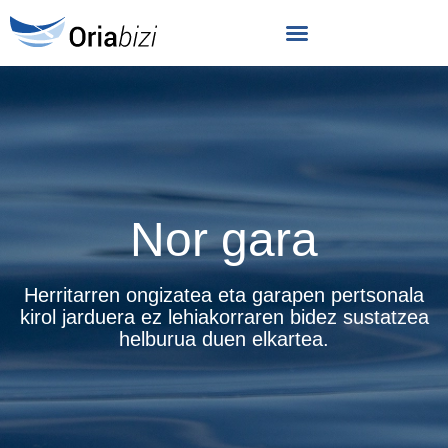
Nor gara
Herritarren ongizatea eta garapen pertsonala
kirol jarduera ez lehiakorraren bidez sustatzea
helburua duen elkartea.