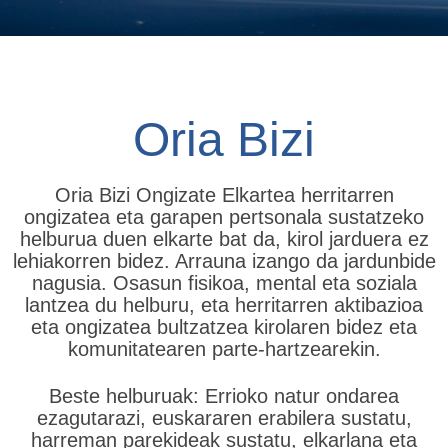
Oria Bizi
Oria Bizi Ongizate Elkartea herritarren
ongizatea eta garapen pertsonala sustatzeko
helburua duen elkarte bat da, kirol jarduera ez
lehiakorren bidez. Arrauna izango da jardunbide
nagusia. Osasun fisikoa, mental eta soziala
lantzea du helburu, eta herritarren aktibazioa
eta ongizatea bultzatzea kirolaren bidez eta
komunitatearen parte-hartzearekin.
Beste helburuak: Errioko natur ondarea
ezagutarazi, euskararen erabilera sustatu,
harreman parekideak sustatu, elkarlana eta