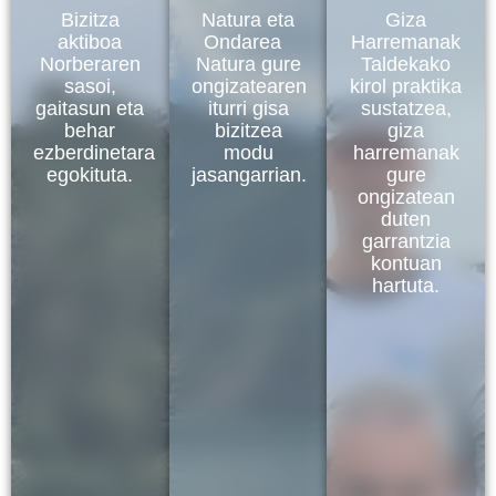
Bizitza
Natura eta
Giza
aktiboa
Ondarea
Harremanak
Norberaren
Natura gure
Taldekako
sasoi,
ongizatearen
kirol praktika
gaitasun eta
iturri gisa
sustatzea,
behar
bizitzea
giza
ezberdinetara
modu
harremanak
egokituta.
jasangarrian.
gure
ongizatean
duten
garrantzia
kontuan
hartuta.